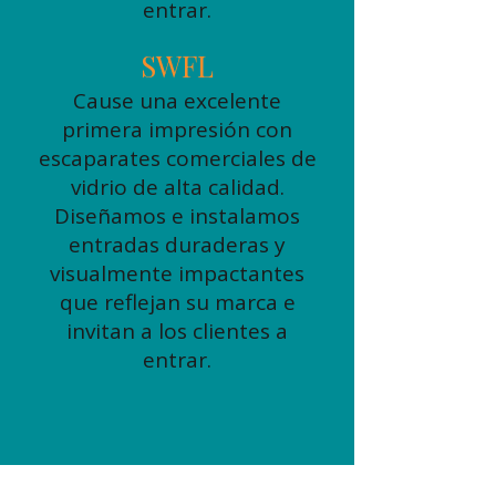
entrar.
SWFL
Cause una excelente
primera impresión con
escaparates comerciales de
vidrio de alta calidad.
Diseñamos e instalamos
entradas duraderas y
visualmente impactantes
que reflejan su marca e
invitan a los clientes a
entrar.