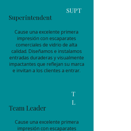
SUPT
Superintendent
Cause una excelente primera
impresión con escaparates
comerciales de vidrio de alta
calidad. Diseñamos e instalamos
entradas duraderas y visualmente
impactantes que reflejan su marca
e invitan a los clientes a entrar.
T
L
Team Leader
Cause una excelente primera
impresión con escaparates