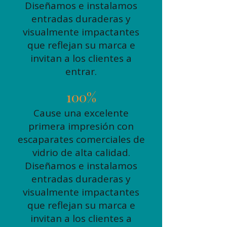
Diseñamos e instalamos
entradas duraderas y
visualmente impactantes
que reflejan su marca e
invitan a los clientes a
entrar.
100%
Cause una excelente
primera impresión con
escaparates comerciales de
vidrio de alta calidad.
Diseñamos e instalamos
entradas duraderas y
visualmente impactantes
que reflejan su marca e
invitan a los clientes a