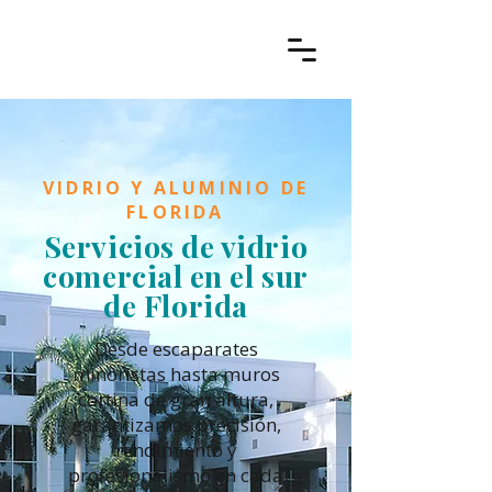
VIDRIO Y ALUMINIO DE
FLORIDA
Servicios de vidrio
comercial en el sur
de Florida
Desde escaparates
minoristas hasta muros
cortina de gran altura,
garantizamos precisión,
rendimiento y
profesionalismo en cada