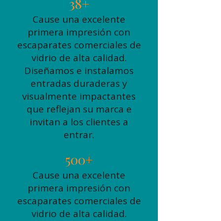
38+
Cause una excelente
primera impresión con
escaparates comerciales de
vidrio de alta calidad.
Diseñamos e instalamos
entradas duraderas y
visualmente impactantes
que reflejan su marca e
invitan a los clientes a
entrar.
500+
Cause una excelente
primera impresión con
escaparates comerciales de
vidrio de alta calidad.